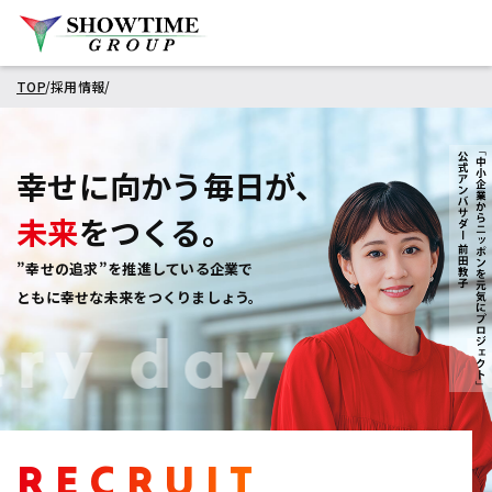
TOP
採用情報
幸せに向かう毎日が、
未来
をつくる。
”幸せの追求”を推進している企業で
ともに幸せな未来をつくりましょう。
y day worki
RECRUIT