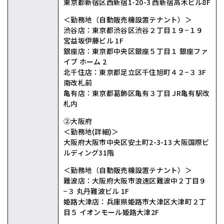
東京都新宿区⻄新宿1-20-3 ⻄新宿⾼⽊ビル8F
＜勤務地（⾃動販売機設置テナント）＞
渋⾕店：東京都渋⾕区渋⾕２丁⽬１９−１９
宮益坂伊藤ビル 1F
銀座店：東京都中央区銀座５丁⽬１ 銀座ファ
イブ ホーム 2
北千住店：東京都⾜⽴区千住旭町４２−３ 3F
南改札前
⻲有店：東京都葛飾区⻲有３丁⽬ JR⻲有駅改
札内
②⼤阪府
＜勤務地(詳細)＞
⼤阪府⼤阪市中央区安⼟町2-3-13 ⼤阪国際ビ
ルディング31階
＜勤務地（⾃動販売機設置テナント）＞
難波店：⼤阪府⼤阪市浪速区難波中２丁⽬９
−３ 丸丹難波ビル 1F
姫路⼤津店：兵庫県姫路市⼤津区⼤津町２丁
⽬５ イオンモール姫路⼤津2F