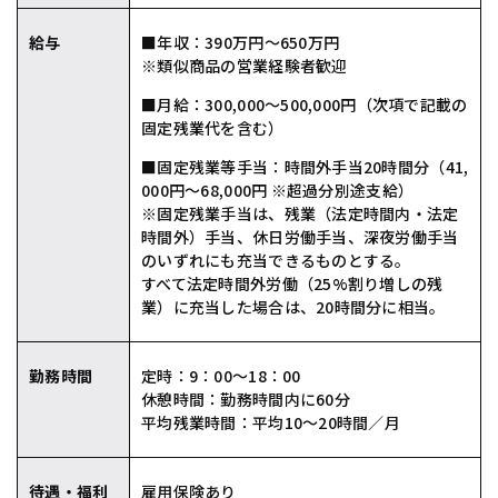
給与
■年収：390万円〜650万円
※類似商品の営業経験者歓迎
■⽉給：300,000〜500,000円（次項で記載の
固定残業代を含む）
■固定残業等⼿当：時間外手当20時間分（41,
000円〜68,000円 ※超過分別途⽀給）
※固定残業手当は、残業（法定時間内・法定
時間外）手当、休日労働手当、深夜労働手当
のいずれにも充当できるものとする。
すべて法定時間外労働（25%割り増しの残
業）に充当した場合は、20時間分に相当。
勤務時間
定時：9：00〜18：00
休憩時間：勤務時間内に60分
平均残業時間：平均10〜20時間∕⽉
待遇‧福利
雇⽤保険あり